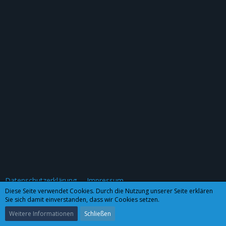
Datenschutzerklärung
Impressum
Diese Seite verwendet Cookies. Durch die Nutzung unserer Seite erklären
Sie sich damit einverstanden, dass wir Cookies setzen.
Community-Software:
WoltLab Suite™ 3.0.27
Weitere Informationen
Schließen