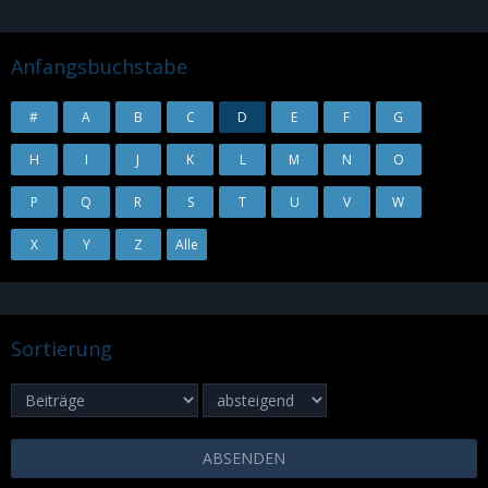
Anfangsbuchstabe
#
A
B
C
D
E
F
G
H
I
J
K
L
M
N
O
P
Q
R
S
T
U
V
W
X
Y
Z
Alle
Sortierung