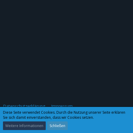
Datenschutzerklärung
Impressum
Diese Seite verwendet Cookies. Durch die Nutzung unserer Seite erklären
Sie sich damit einverstanden, dass wir Cookies setzen.
Community-Software:
WoltLab Suite™ 3.0.27
Weitere Informationen
Schließen