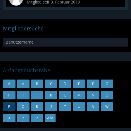
Mitglied seit 3. Februar 2019
Mitgliedersuche
Anfangsbuchstabe
#
A
B
C
D
E
F
G
H
I
J
K
L
M
N
O
P
Q
R
S
T
U
V
W
X
Y
Z
Alle