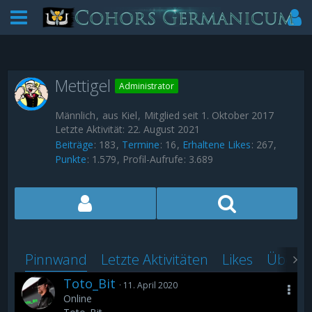
Mettigel
Administrator
Männlich
aus Kiel
Mitglied seit 1. Oktober 2017
Letzte Aktivität:
22. August 2021
Beiträge
183
Termine
16
Erhaltene Likes
267
Punkte
1.579
Profil-Aufrufe
3.689
Pinnwand
Letzte Aktivitäten
Likes
Über m
Toto_Bit
11. April 2020
Online