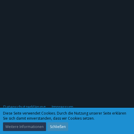
Datenschutzerklärung
Impressum
Diese Seite verwendet Cookies. Durch die Nutzung unserer Seite erklären
Sie sich damit einverstanden, dass wir Cookies setzen.
Community-Software:
WoltLab Suite™ 3.0.27
Weitere Informationen
Schließen