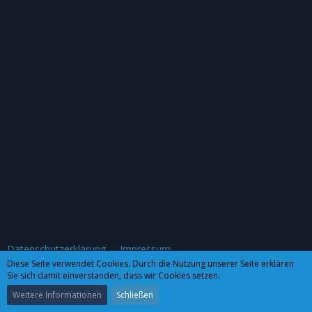
Datenschutzerklärung
Impressum
Diese Seite verwendet Cookies. Durch die Nutzung unserer Seite erklären
Sie sich damit einverstanden, dass wir Cookies setzen.
Community-Software:
WoltLab Suite™ 3.0.27
Weitere Informationen
Schließen