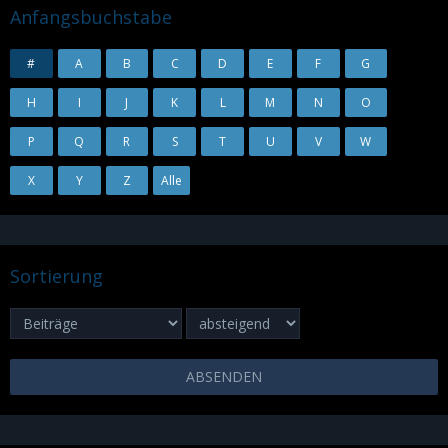
Anfangsbuchstabe
#
A
B
C
D
E
F
G
H
I
J
K
L
M
N
O
P
Q
R
S
T
U
V
W
X
Y
Z
Alle
Sortierung